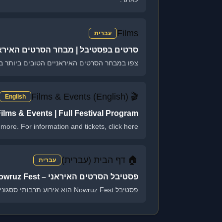
Films
עברית
סרטים בפסטיבל | מבחר הסרטים האיראנ
צפו במבחר הסרטים האיראניים הטובים ביותר בפסטיבל Nowruz Fest. קולנוע איראני זוכה פרסים, סרטים קלאסיים ועכשוויים. ה
🎬 Films & Events (English)
English
ilms & Events | Full Festival Program
re. For information and tickets, click here!
🏠 דף הבית (עברית)
עברית
פסטיבל הסרטים האיראני – Nowruz Fest | בשדרות
פסטיבל Nowruz Fest הוא אירוע תרבותי ססגוני המשלב קולנוע איראני עכשווי, הופעות מוזיקה חיה, אמנות וקהילה. הזמינו כרטיסים מראש!