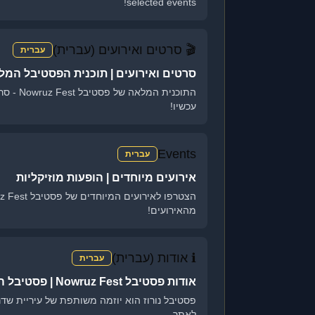
selected events!
🎬 סרטים ואירועים (עברית)
עברית
סרטים ואירועים | תוכנית הפסטיבל המל
התוכני
עכשיו!
Events
עברית
אירועים מיוחדים | הופעות מוזיקליות
מהאירועים!
ℹ️ אודות (עברית)
עברית
אודות פסטיבל Nowruz Fest | פסטיבל הקולנוע האיראני
פסטיבל נורוז הוא יוזמה משותפת של עיריית שד
לאתר.