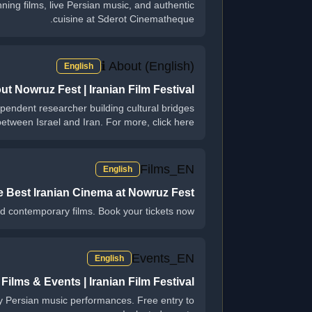
ning films, live Persian music, and authentic
cuisine at Sderot Cinematheque.
ℹ️ About (English)
English
ut Nowruz Fest | Iranian Film Festival
pendent researcher building cultural bridges
between Israel and Iran. For more, click here.
Films_EN
English
he Best Iranian Cinema at Nowruz Fest
d contemporary films. Book your tickets now!
Events_EN
English
Films & Events | Iranian Film Festival
ry Persian music performances. Free entry to