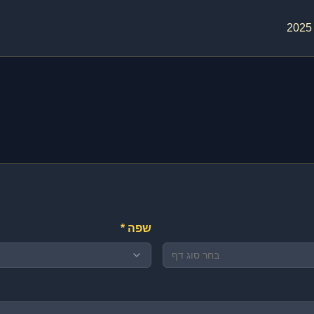
שפה *
בחר סוג דף